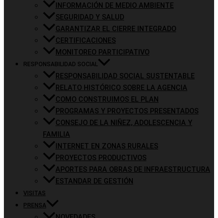
INFORMACIÓN DE MEDIO AMBIENTE
SEGURIDAD Y SALUD
GARANTIZAR EL CIERRE INTEGRADO
CERTIFICACIONES
MONITOREO PARTICIPATIVO
RESPONSABILIDAD SOCIAL
RESPONSABILIDAD SOCIAL SUSTENTABLE
RELATO HISTÓRICO SOBRE LA AGENCIA
COMO CONSTRUIMOS EL PLAN
PROGRAMAS Y PROYECTOS PRESENTADOS
CONSEJO DE LA NIÑEZ, ADOLESCENCIA Y
FAMILIA
INTERNET EN ZONAS RURALES
PROYECTOS PRODUCTIVOS
APORTES PARA OBRAS DE INFRAESTRUCTURA
ESTANDAR DE GESTIÓN
VISITAS
PRENSA
NOVEDADES