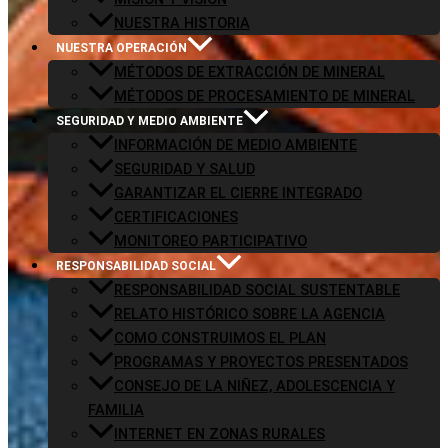
NUESTRA HISTORIA
NUESTRA OPERACIÓN
MÉTODOS DE EXTRACCIÓN DE MINERAL
MÉTODOS DE PROCESAMIENTO DE MINERAL
SEGURIDAD Y MEDIO AMBIENTE
INFORMACIÓN DE MEDIO AMBIENTE
SEGURIDAD Y SALUD
GARANTIZAR EL CIERRE INTEGRADO
CERTIFICACIONES
MONITOREO PARTICIPATIVO
RESPONSABILIDAD SOCIAL
RESPONSABILIDAD SOCIAL SUSTENTABLE
RELATO HISTÓRICO SOBRE LA AGENCIA
COMO CONSTRUIMOS EL PLAN
PROGRAMAS Y PROYECTOS PRESENTADOS
CONSEJO DE LA NIÑEZ, ADOLESCENCIA Y
FAMILIA
INTERNET EN ZONAS RURALES