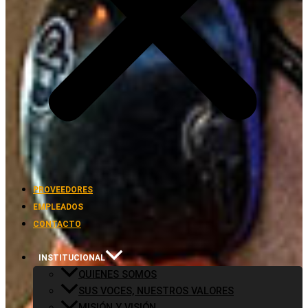
PROVEEDORES
EMPLEADOS
CONTACTO
INSTITUCIONAL
QUIENES SOMOS
SUS VOCES, NUESTROS VALORES
MISIÓN Y VISIÓN