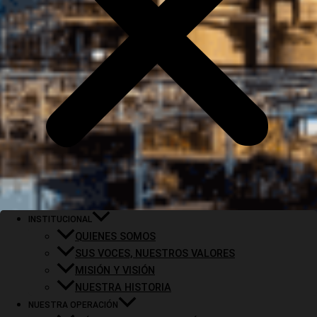
Norma Antisoborno y Anticorrupción
INSTITUCIONAL
QUIENES SOMOS
SUS VOCES, NUESTROS VALORES
MISIÓN Y VISIÓN
NUESTRA HISTORIA
NUESTRA OPERACIÓN