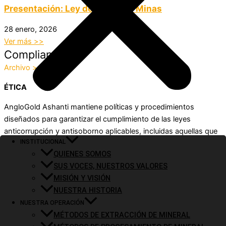
Presentación: Ley de Cierre de Minas
28 enero, 2026
Ver más >>
Compliance
Archivo >>
ÉTICA
AngloGold Ashanti mantiene políticas y procedimientos
diseñados para garantizar el cumplimiento de las leyes
anticorrupción y antisoborno aplicables, incluidas aquellas que
INSTITUCIONAL
exigen que se mantengan cuentas y registros precisos. Estas
QUIENES SOMOS
políticas y procedimientos se utilizan para crear conciencia
SUS VOCES, NUESTROS VALORES
entre los empleados y las partes interesadas en relación con el
MISIÓN Y VISIÓN
soborno y la corrupción.
NUESTRA HISTORIA
NUESTRA OPERACIÓN
MÉTODOS DE EXTRACCIÓN DE MINERAL