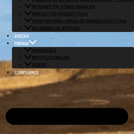
INTERNET EN ZONAS RURALES
PROYECTOS PRODUCTIVOS
APORTES PARA OBRAS DE INFRAESTRUCTURA
ESTANDAR DE GESTIÓN
VISITAS
PRENSA
NOVEDADES
INSTITUCIONALES
VIDEOS
COMPLIANCE
Código de Conducta Para Proveedores