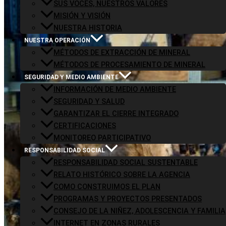
SUS VOCES, NUESTROS VALORES
MISIÓN Y VISIÓN
NUESTRA HISTORIA
NUESTRA OPERACIÓN
MÉTODOS DE EXTRACCIÓN DE MINERAL
MÉTODOS DE PROCESAMIENTO DE MINERAL
SEGURIDAD Y MEDIO AMBIENTE
INFORMACIÓN DE MEDIO AMBIENTE
SEGURIDAD Y SALUD
GARANTIZAR EL CIERRE INTEGRADO
CERTIFICACIONES
MONITOREO PARTICIPATIVO
RESPONSABILIDAD SOCIAL
RESPONSABILIDAD SOCIAL SUSTENTABLE
RELATO HISTÓRICO SOBRE LA AGENCIA
COMO CONSTRUIMOS EL PLAN
PROGRAMAS Y PROYECTOS PRESENTADOS
CONSEJO DE LA NIÑEZ, ADOLESCENCIA Y FAMILIA
INTERNET EN ZONAS RURALES