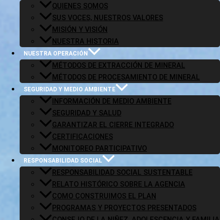
QUIENES SOMOS
SUS VOCES, NUESTROS VALORES
MISIÓN Y VISIÓN
NUESTRA HISTORIA
NUESTRA OPERACIÓN
MÉTODOS DE EXTRACCIÓN DE MINERAL
MÉTODOS DE PROCESAMIENTO DE MINERAL
SEGURIDAD Y MEDIO AMBIENTE
AGA Speak up standard
INFORMACIÓN DE MEDIO AMBIENTE
SEGURIDAD Y SALUD
GARANTIZAR EL CIERRE INTEGRADO
CERTIFICACIONES
MONITOREO PARTICIPATIVO
RESPONSABILIDAD SOCIAL
RESPONSABILIDAD SOCIAL SUSTENTABLE
RELATO HISTÓRICO SOBRE LA AGENCIA
COMO CONSTRUIMOS EL PLAN
PROGRAMAS Y PROYECTOS PRESENTADOS
CONSEJO DE LA NIÑEZ, ADOLESCENCIA Y FAMILIA