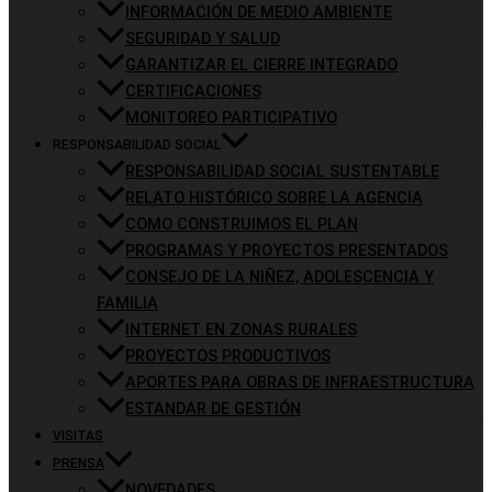
INFORMACIÓN DE MEDIO AMBIENTE
SEGURIDAD Y SALUD
GARANTIZAR EL CIERRE INTEGRADO
CERTIFICACIONES
MONITOREO PARTICIPATIVO
RESPONSABILIDAD SOCIAL
RESPONSABILIDAD SOCIAL SUSTENTABLE
RELATO HISTÓRICO SOBRE LA AGENCIA
COMO CONSTRUIMOS EL PLAN
PROGRAMAS Y PROYECTOS PRESENTADOS
CONSEJO DE LA NIÑEZ, ADOLESCENCIA Y
FAMILIA
INTERNET EN ZONAS RURALES
PROYECTOS PRODUCTIVOS
APORTES PARA OBRAS DE INFRAESTRUCTURA
ESTANDAR DE GESTIÓN
VISITAS
PRENSA
NOVEDADES