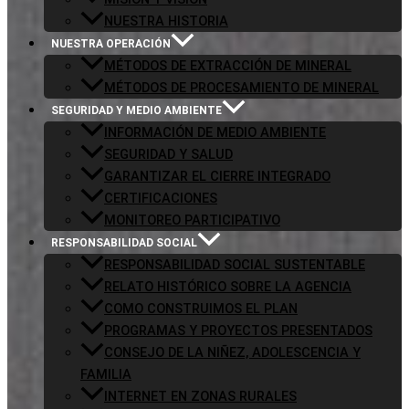
NUESTRA HISTORIA
NUESTRA OPERACIÓN
MÉTODOS DE EXTRACCIÓN DE MINERAL
MÉTODOS DE PROCESAMIENTO DE MINERAL
SEGURIDAD Y MEDIO AMBIENTE
INFORMACIÓN DE MEDIO AMBIENTE
SEGURIDAD Y SALUD
GARANTIZAR EL CIERRE INTEGRADO
CERTIFICACIONES
MONITOREO PARTICIPATIVO
RESPONSABILIDAD SOCIAL
RESPONSABILIDAD SOCIAL SUSTENTABLE
RELATO HISTÓRICO SOBRE LA AGENCIA
COMO CONSTRUIMOS EL PLAN
PROGRAMAS Y PROYECTOS PRESENTADOS
CONSEJO DE LA NIÑEZ, ADOLESCENCIA Y
FAMILIA
INTERNET EN ZONAS RURALES